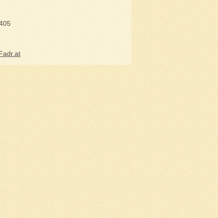
0405
Fadr.at